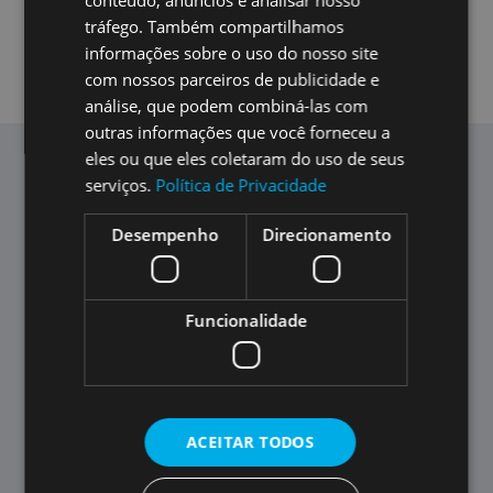
conteúdo, anúncios e analisar nosso
tráfego. Também compartilhamos
Adira agora
informações sobre o uso do nosso site
com nossos parceiros de publicidade e
análise, que podem combiná-las com
outras informações que você forneceu a
eles ou que eles coletaram do uso de seus
serviços.
Política de Privacidade
Os clientes recomendam a
Desempenho
Direcionamento
Portgás e o gás natural
Os novos clientes afirmam-se muito satisfeitos com o
Funcionalidade
processo de infraestruturação e de ligação à rede de
distribuição da Portgás.
A satisfação dos clientes e os níveis de recomendação do
serviço da Portgás
(93%)
e do gás natural
(93%)
deixam-
ACEITAR TODOS
nos motivados a fazer sempre melhor!