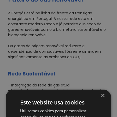
A Portgás está na linha da frente da transição
energética em Portugal. A nossa rede está em
constante modernização e já permite a injeção de
gases renováveis como o biometano sustentável e o
hidrogénio renovável.
Os gases de origem renovável reduzem a
dependência de combustíveis fósseis e diminuem
significativamente as emissões de CO₂.
Rede Sustentável
- Integração da rede de gás atual
- Injeção de energia renovável de produtores locais
×
- Diversificação da matriz energética para famílias e
Este website usa cookies
empresas.
Utilizamos cookies para personalizar