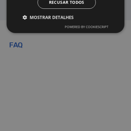
RECUSAR TODOS
MOSTRAR DETALHES
POWERED BY COOKIESCRIPT
Desempenho
Direcionamento
FAQ
Funcionalidade
Cookies de desempenho são utilizados para ver
como os visitantes usam o website, por exemplo,
cookies analíticos. Estes cookies não podem ser
utilizados para identificar diretamente um
determinado visitante.
Provedor
Nome
/
Validade
Descrição
Domínio