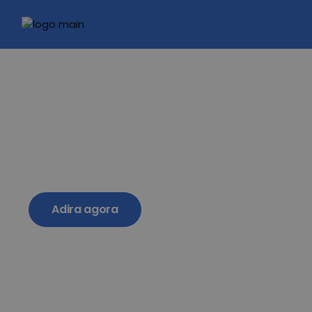
ADIRA JÁ AO GÁS
DO FUTURO
Adesão a 0€ + Poupança
até 240€/ano
Adira agora