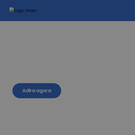
ADIRA JÁ AO GÁS
DO FUTURO
Adesão a 0€ + Poupança
até 240€/ano
Adira agora