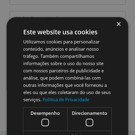
×
Este website usa cookies
Utilizamos cookies para personalizar
conteúdo, anúncios e analisar nosso
tráfego. Também compartilhamos
informações sobre o uso do nosso site
com nossos parceiros de publicidade e
Declaro que li e aceito a
política de privacidade
e a
análise, que podem combiná-las com
Política de Cookies
da Portgás.
outras informações que você forneceu a
eles ou que eles coletaram do uso de seus
serviços.
Política de Privacidade
Quero aderir
agora
Desempenho
Direcionamento